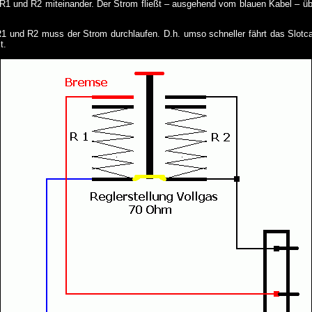
R1 und R2 miteinander. Der Strom fließt – ausgehend vom blauen Kabel – üb
1 und R2 muss der Strom durchlaufen. D.h. umso schneller fährt das Slotcar
t.