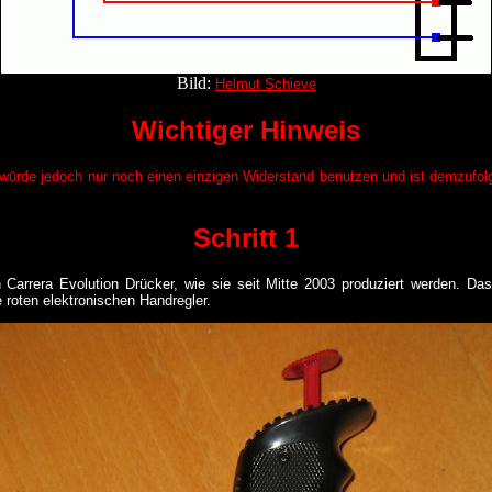
Bild:
Helmut Schieve
Wichtiger Hinweis
 würde jedoch nur noch einen einzigen Widerstand benutzen und ist demzufo
Schritt 1
n Carrera Evolution Drücker, wie sie seit Mitte 2003 produziert werden. Das
e roten elektronischen Handregler.