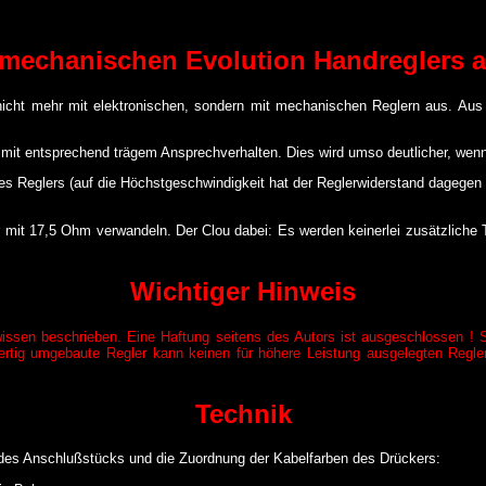
mechanischen Evolution Handreglers a
ie nicht mehr mit elektronischen, sondern mit mechanischen Reglern aus. 
 mit entsprechend trägem Ansprechverhalten. Dies wird umso deutlicher, we
des Reglers (auf die Höchstgeschwindigkeit hat der Reglerwiderstand dagegen 
 mit 17,5 Ohm verwandeln. Der Clou dabei: Es werden keinerlei zusätzliche Te
Wichtiger Hinweis
en beschrieben. Eine Haftung seitens des Autors ist ausgeschlossen ! Si
ertig umgebaute Regler kann keinen für höhere Leistung ausgelegten Regler 
Technik
g des Anschlußstücks und die Zuordnung der Kabelfarben des Drückers: