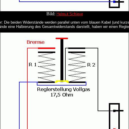
Bild:
Helmut Schieve
über: Die beiden Widerstände werden parallel unten vom blauen Kabel (und kur
tände eine Halbierung des Gesamtwiderstands darstellt, haben wir einen Regl