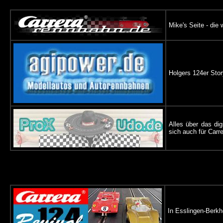
Mike's Seite - die
Holgers 124er Stor
Alles über das di
sich auch für Carr
In Esslingen-Berkh